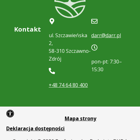
Kontakt
ul. Szczawieńska
darr@darr.pl
2,
58-310 Szczawno-
Zdrój
pon-pt: 7:30–
15:30
+48 74 64 80 400
Mapa strony
Deklaracja dostępności