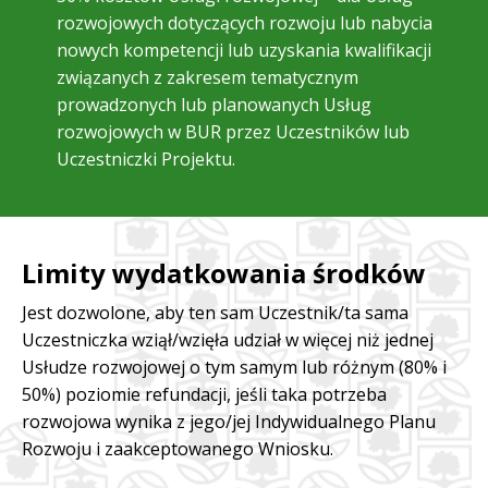
rozwojowych dotyczących rozwoju lub nabycia
nowych kompetencji lub uzyskania kwalifikacji
związanych z zakresem tematycznym
prowadzonych lub planowanych Usług
rozwojowych w BUR przez Uczestników lub
Uczestniczki Projektu.
Limity wydatkowania środków
Jest dozwolone, aby ten sam Uczestnik/ta sama
Uczestniczka wziął/wzięła udział w więcej niż jednej
Usłudze rozwojowej o tym samym lub różnym (80% i
50%) poziomie refundacji, jeśli taka potrzeba
rozwojowa wynika z jego/jej Indywidualnego Planu
Rozwoju i zaakceptowanego Wniosku.