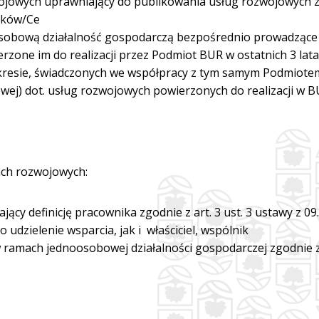
jowych uprawniający do publikowania usług rozwojowych z
ników/Ce
bową działalność gospodarczą bezpośrednio prowadzące us
erzone im do realizacji przez Podmiot BUR w ostatnich 3 lat
kresie, świadczonych we współpracy z tym samym Podmiote
ej) dot. usług rozwojowych powierzonych do realizacji w 
ach rozwojowych:
cy definicję pracownika zgodnie z art. 3 ust. 3 ustawy z 09
udzielenie wsparcia, jak i właściciel, wspólnik
 ramach jednoosobowej działalności gospodarczej zgodnie 