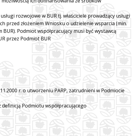
 możliwością ich dofinansowania ze środków
ługi rozwojowe w BUR tj. właściciele prowadzący usługi
ach przed złożeniem Wniosku o udzielenie wsparcia (min.
m BUR). Podmiot współpracujący musi być wystawcą
BUR przez Podmiot BUR
.11.2000 r. o utworzeniu PARP, zatrudnieni w Podmiocie
z definicją Podmiotu współpracującego