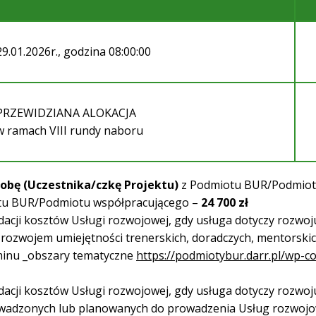
29.01.2026r., godzina 08:00:00
PRZEWIDZIANA ALOKACJA
w ramach VIII rundy naboru
obę (Uczestnika/czkę Projektu)
z Podmiotu BUR/Podmiotu 
iotu BUR/Podmiotu współpracującego –
24 700 zł
acji kosztów Usługi rozwojowej, gdy usługa dotyczy rozwoju 
 rozwojem umiejętności trenerskich, doradczych, mentorski
minu _obszary tematyczne
https://podmiotybur.darr.pl/wp-
acji kosztów Usługi rozwojowej, gdy usługa dotyczy rozwoj
owadzonych lub planowanych do prowadzenia Usług rozwojo