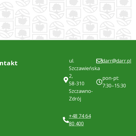
ul.
darr@darr.pl
ntakt
Szczawieńska
2,
pon-pt:
58-310
7:30–15:30
Szczawno-
Zdrój
+48 74 64
80 400