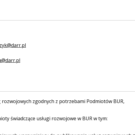
czyk@darr.pl
a@darr.pl
ug rozwojowych zgodnych z potrzebami Podmiotów BUR,
ioty świadczące usługi rozwojowe w BUR w tym: