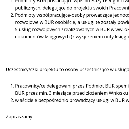
Podmioty BUR posiadające wpis do Bazy Usług Rozwo
publicznych, delegujące do projektu swoich Pracow
Podmioty współpracujące-osoby prowadzące jednooso
rozwojowe w BUR osobiście, a usługi te zostały powi
5 usług rozwojowych zrealizowanych w BUR w ww. o
dokumentów księgowych (z wyłączeniem noty księgow
Uczestnicy/czki projektu to osoby uczestniczące w usług
Pracownicy/ce delegowani przez Podmiot BUR spełniają
BUR przez min. 3 miesiące przed złożeniem Wniosku o 
właściciele bezpośrednio prowadzący usługi w BUR w
Zapraszamy