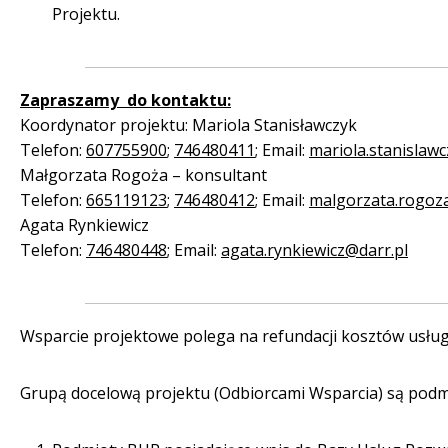
Projektu.
Zapraszamy do kontaktu:
Koordynator projektu: Mariola Stanisławczyk
Telefon:
607755900
;
746480411
; Email:
mariola.stanislaw
Małgorzata Rogoża – konsultant
Telefon:
665119123
;
746480412
; Email:
malgorzata.rogoz
Agata Rynkiewicz
Telefon:
746480448
; Email:
agata.rynkiewicz@darr.pl
Wsparcie projektowe polega na refundacji kosztów usł
Grupą docelową projektu (Odbiorcami Wsparcia) są podm