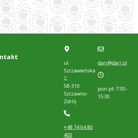
ntakt
ul.
darr@darr.pl
Szczawieńska
2,
58-310
pon-pt: 7:30–
Szczawno-
15:30
Zdrój
+48 74 64 80
400