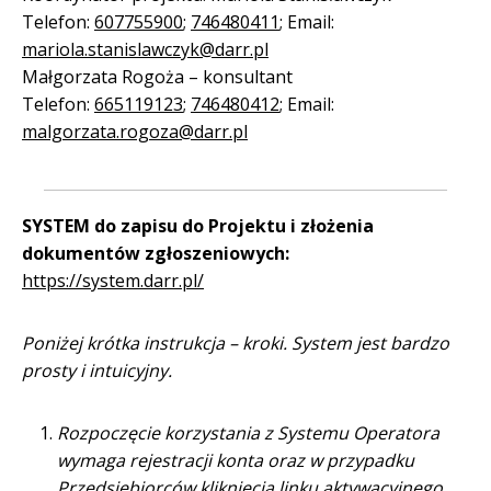
Telefon:
607755900
;
746480411
; Email:
mariola.stanislawczyk@darr.pl
Małgorzata Rogoża – konsultant
Telefon:
665119123
;
746480412
; Email:
malgorzata.rogoza@darr.pl
SYSTEM do zapisu do Projektu i złożenia
dokumentów zgłoszeniowych:
https://system.darr.pl/
Poniżej krótka instrukcja – kroki. System jest bardzo
prosty i intuicyjny.
Rozpoczęcie korzystania z Systemu Operatora
wymaga rejestracji konta oraz w przypadku
Przedsiębiorców kliknięcia linku aktywacyjnego