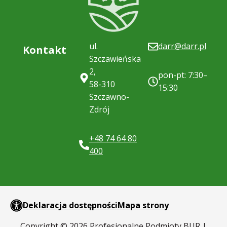
ul.
darr@darr.pl
Kontakt
Szczawieńska
2,
pon-pt: 7:30–
58-310
15:30
Szczawno-
Zdrój
+48 74 64 80
400
Deklaracja dostępności
Mapa strony
Copyright © 2026 Profesjonalne Podmioty BUR |