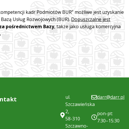
 kompetencji kadr Podmiotów BUR” możliwe jest uzyskanie
za Bazą Usług Rozwojowych (BUR).
Dopuszczalne jest
 za pośrednictwem Bazy
, także jako usługa komercyjna
.
ul.
darr@darr.pl
ntakt
Szczawieńska
2,
pon-pt:
58-310
7:30–15:30
Szczawno-